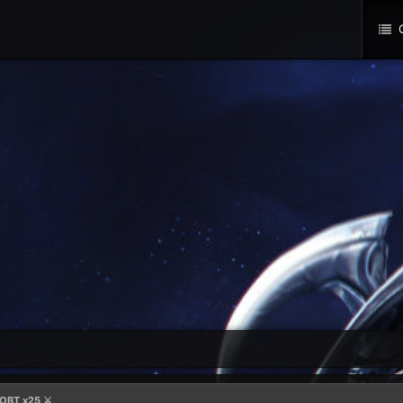
О
 OBT x25 ⚔️