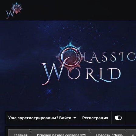
Уже зарегистрированы? Войти
Регистрация
Главная
Игровой раздел сервера х25
Новости / News
⚔️