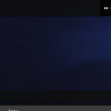
О
k
Lineage