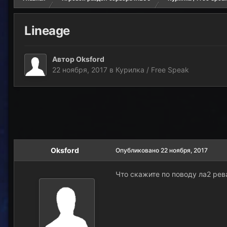
Lineage
Автор
Oksford
22 ноября, 2017
в
Курилка / Free Speak
Oksford
Опубликовано
22 ноября, 2017
Что скажите по поводу ла2 ре