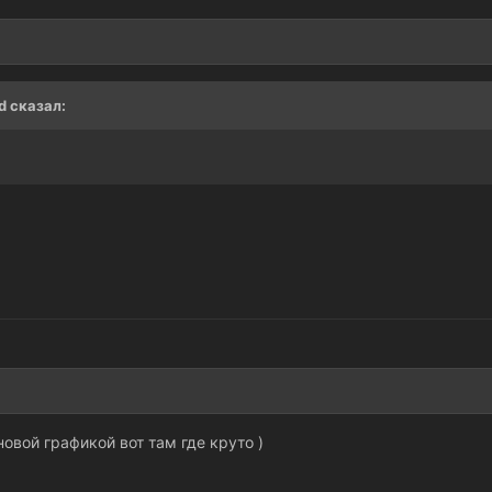
rd сказал:
новой графикой вот там где круто )